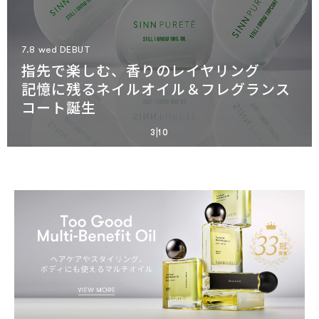
LIPS TOUCH OIL TINT
7.8 wed DEBUT
早くもベスコス9冠達成
MINDFUL HOMECARE
レモンケーキの香りを纏う、とろ密オイ
指先で楽しむ、香りのレイヤリング
艶、指通り、本気のケアも。
同じ香り、ふたつの体験。
7.23 thu RENEWAL
SPECIAL COLLABORATION
GIFT SELECTION
12.5 fri DEBUT
悟空のきもちコラボ
Ambitious Beauty Serum Foundation
ルティント
摩擦レス弾力クレンジング
記憶に残るネイルオイル＆フレグランス
桜田通×SINN PURETÉ
記憶に残す香りのギフト
WILDSIDE
香りのレイヤーを楽しむパフュームオイ
まどろみの世界へ誘う
“整う” ディフューザーと
美しい素肌になりすます
8.7 fri より先行販売開始
リニューアル
コート誕生
2種の限定ヘアオイル販売中
バースデーやお祝いに、香りの贈り物を
YOHJI YAMAMOTOコラボ
ル
ねむりのための香り
“味わう” お香。
美肌錯覚ファンデ
|
4
10