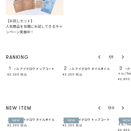
【お試しセット】
人気商品を気軽にお試しできるキャ
ンペーン実施中！
|
RANKING
1
9
1
2
3
スティル アイグロウ トップコート
スティル アイグロウ ネイルオイル
トゥーグ
イル / Y
¥2,200 税込
¥2,200 税込
¥3,85
|
NEW ITEM
1
10
ン
スティル アイグロウ ネイルオイル
スティル アイグロウ トップコート
トゥーグ
NEW
NEW
NEW
イル / Y
¥2,200 税込
¥2,200 税込
¥3,85