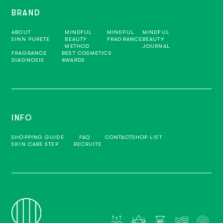
BRAND
ABOUT
MINDFUL
MINDFUL
MINDFUL
SINN PURETE
BEAUTY
FRAGRANCE
BEAUTY
METHOD
JOURNAL
FRAGRANCE
BEST COSMETICS
DIAGNOSIS
AWARDS
INFO
SHOPPING GUIDE
FAQ
CONTACT
SHOP LIST
SKIN CARE STEP
RECRUITE