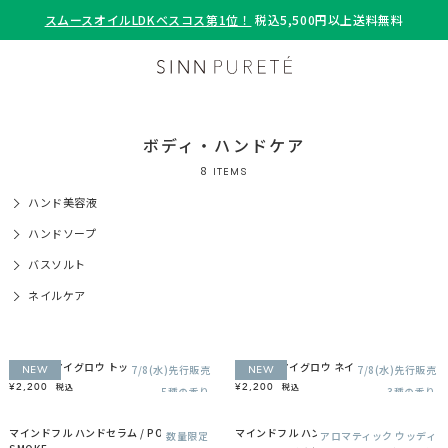
スムースオイルLDKベスコス第1位！
税込5,500円以上送料無料
ボディ・ハンドケア
8
ITEMS
ハンド美容液
ハンドソープ
バスソルト
ネイルケア
スティル アイグロウ トップコート
スティル アイグロウ ネイルオイル
7/8(水)先行販売
7/8(水)先行販売
NEW
NEW
¥2,200
¥2,200
税込
税込
5種の香り
3種の香り
マインドフル ハンドセラム / POWDER ＆
マインドフル ハンドセラム / YOHAKU
数量限定
アロマティック ウッディ