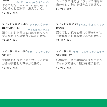
SMOKE
シトラスの活力さとウッドの深みが
パウダリーフローラルウッディ
自分らしい魅力を引き立てる香り。
まるで記憶の中で微かに香る煙のよ
うにそっと広がり、消えていく。
¥2,900
税込
¥3,300
税込
マインドフル バス エクスペリエンス /
マインドフル ハンドセラム / OVER THE
シトラス ウッディ
オリエンタル グルマン
NEW CHAPTER
MOON
オイルinバスソルト
清々しいシトラスと心落ち着くウッ
深くて甘い花々と優しく暖かいバニ
ディが明日への活力を与える香り。
ラが秘かで甘美な愛を込めた香り。
¥4,400
¥2,900
税込
税込
マインドフル ハンドウォッシュ / FREE
マインドフル ハンドセラム / INNER
フローラル ウッディ
フローラル ウッディ ムスク
SPIRIT
SENSUALITY
洗練されたスパイスとウッディの温
妖艶なローズと可憐な花々がロマン
かみが調和した華やかな香り。
ティックで謎めく魅力を纏う香り。
¥3,800
¥2,900
税込
税込