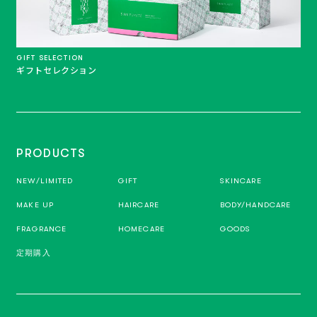
GIFT SELECTION
ギフトセレクション
PRODUCTS
NEW/LIMITED
GIFT
SKINCARE
MAKE UP
HAIRCARE
BODY/HANDCARE
FRAGRANCE
HOMECARE
GOODS
定期購入