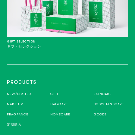
GIFT SELECTION
ギフトセレクション
PRODUCTS
NEW/LIMITED
GIFT
SKINCARE
MAKE UP
HAIRCARE
BODY/HANDCARE
FRAGRANCE
HOMECARE
GOODS
定期購入