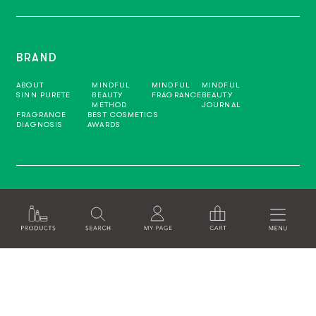
BRAND
ABOUT
MINDFUL
MINDFUL
MINDFUL
SINN PURETE
BEAUTY
FRAGRANCE
BEAUTY
METHOD
JOURNAL
FRAGRANCE
BEST COSMETICS
DIAGNOSIS
AWARDS
INFO
SHOPPING GUIDE
FAQ
CONTACT
SHOP LIST
SKIN CARE STEP
RECRUITE