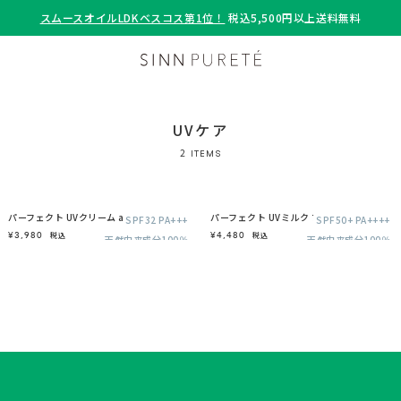
スムースオイルLDKベスコス第1位！
税込5,500円以上送料無料
UVケア
2
ITEMS
パーフェクト UVクリーム a
パーフェクト UVミルク プロテクション a
SPF32 PA+++
SPF50+ PA++++
¥3,980
¥4,480
税込
税込
天然由来成分100％
天然由来成分100％
顔・下地用
顔・全身用