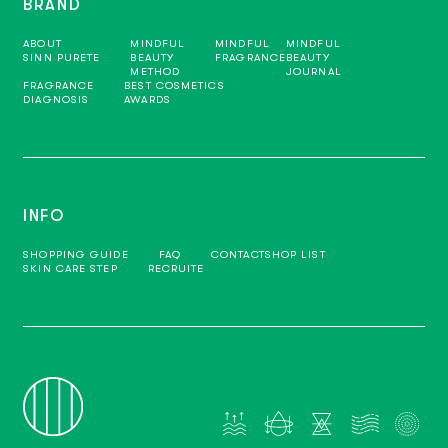
BRAND
ABOUT
MINDFUL
MINDFUL
MINDFUL
SINN PURETE
BEAUTY
FRAGRANCE
BEAUTY
METHOD
JOURNAL
FRAGRANCE
BEST COSMETICS
DIAGNOSIS
AWARDS
INFO
SHOPPING GUIDE
FAQ
CONTACT
SHOP LIST
SKIN CARE STEP
RECRUITE