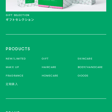
GIFT SELECTION
ギフトセレクション
PRODUCTS
NEW/LIMITED
GIFT
SKINCARE
MAKE UP
HAIRCARE
BODY/HANDCARE
FRAGRANCE
HOMECARE
GOODS
定期購入