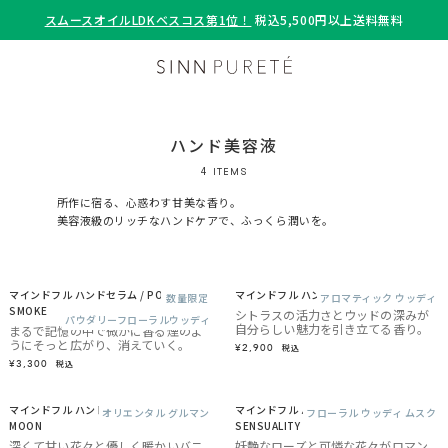
スムースオイルLDKベスコス第1位！
税込5,500円以上送料無料
ハンド美容液
4
ITEMS
所作に宿る、心惑わす甘美な香り。
美容液級のリッチなハンドケアで、ふっくら潤いを。
マインドフル ハンドセラム / POWDER ＆
マインドフル ハンドセラム / YOHAKU
数量限定
アロマティック ウッディ
SMOKE
シトラスの活力さとウッドの深みが
パウダリーフローラルウッディ
自分らしい魅力を引き立てる香り。
まるで記憶の中で微かに香る煙のよ
うにそっと広がり、消えていく。
¥2,900
税込
¥3,300
税込
マインドフル ハンドセラム / OVER THE
マインドフル ハンドセラム / INNER
オリエンタル グルマン
フローラル ウッディ ムスク
MOON
SENSUALITY
深くて甘い花々と優しく暖かいバニ
妖艶なローズと可憐な花々がロマン