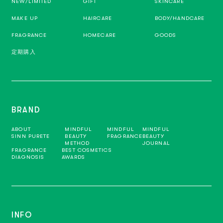
NEW/LIMITED
GIFT
SKINCARE
MAKE UP
HAIRCARE
BODY/HANDCARE
FRAGRANCE
HOMECARE
GOODS
定期購入
BRAND
ABOUT
MINDFUL
MINDFUL
MINDFUL
SINN PURETE
BEAUTY
FRAGRANCE
BEAUTY
METHOD
JOURNAL
FRAGRANCE
BEST COSMETICS
DIAGNOSIS
AWARDS
INFO