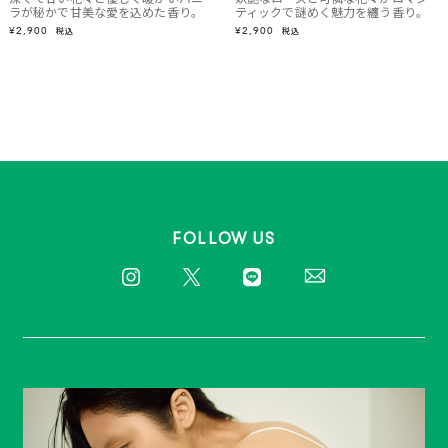
ラが秘かで甘美な愛を込めた香り。
ティックで謎めく魅力を纏う香り。
¥2,900
¥2,900
税込
税込
FOLLOW US