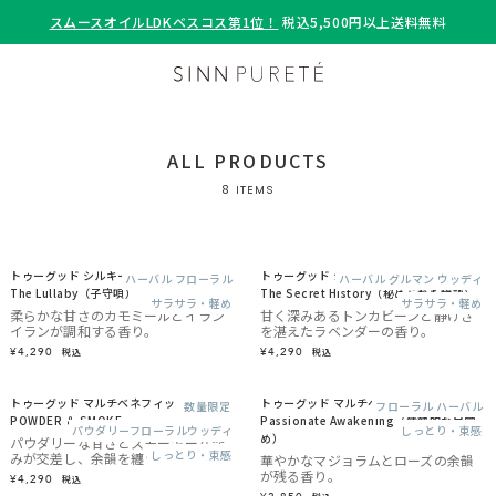
スムースオイルLDKベスコス第1位！
税込5,500円以上送料無料
ALL PRODUCTS
8
ITEMS
トゥーグッド シルキースムースオイル /
トゥーグッド シルキースムースオイル /
ハーバル フローラル
ハーバル グルマン ウッディ
The Lullaby（子守唄）
The Secret History（秘められた物語）
サラサラ・軽め
サラサラ・軽め
柔らかな甘さのカモミールとイラン
甘く深みあるトンカビーンと静けさ
イランが調和する香り。
を湛えたラベンダーの香り。
¥4,290
¥4,290
税込
税込
トゥーグッド マルチベネフィットオイル /
トゥーグッド マルチベネフィットオイル /
数量限定
フローラル ハーバル
POWDER ＆ SMOKE
Passionate Awakening（情熱的な目覚
パウダリーフローラルウッディ
しっとり・束感
め）
パウダリーな甘さとスモーキーな深
しっとり・束感
みが交差し、余韻を纏う香り。
華やかなマジョラムとローズの余韻
が残る香り。
¥4,290
税込