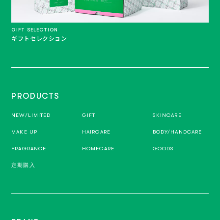
GIFT SELECTION
ギフトセレクション
PRODUCTS
NEW/LIMITED
GIFT
SKINCARE
MAKE UP
HAIRCARE
BODY/HANDCARE
FRAGRANCE
HOMECARE
GOODS
定期購入