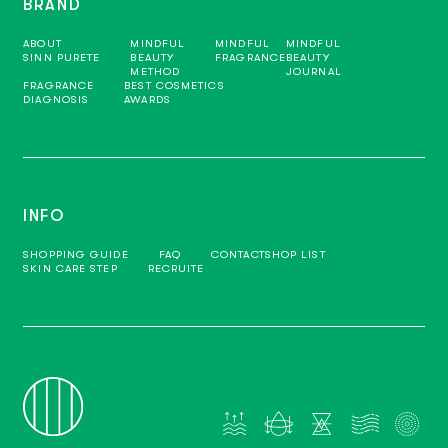
BRAND
ABOUT
MINDFUL
MINDFUL
MINDFUL
SINN PURETE
BEAUTY
FRAGRANCE
BEAUTY
METHOD
JOURNAL
FRAGRANCE
BEST COSMETICS
DIAGNOSIS
AWARDS
INFO
SHOPPING GUIDE
FAQ
CONTACT
SHOP LIST
SKIN CARE STEP
RECRUITE