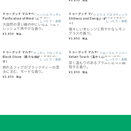
¥3,850
税込
トゥーグッド マルチベネフィットオイル /
トゥーグッド マルチベネフィットオイル /
ハーバル ウッディ
シトラス アロマティック
Purification of Mind（心の浄化）
Stillness and Energy（静けさとエナジ
しっとり・束感
しっとり・束感
ー）
大自然の深い緑の中にいるようなフ
レッシュで爽やかな香り。
瑞々しいオレンジと爽やかなレモン
グラスの香り。
¥3,850
税込
¥3,850
税込
トゥーグッド マルチベネフィットオイル /
トゥーグッド マルチベネフィットオイル /
ウッディ フローラル
フローラル アンバー
Black Stone（新たな自由への道を照ら
Velvet Touch（温かく心地よい余韻）
しっとり・束感
しっとり・束感
す）
甘く温もりのあるプラムと花々が調
和する香り。
熟れるフィグがブラックティーの深
みに沈む、モードな香り。
¥3,850
税込
¥3,850
税込