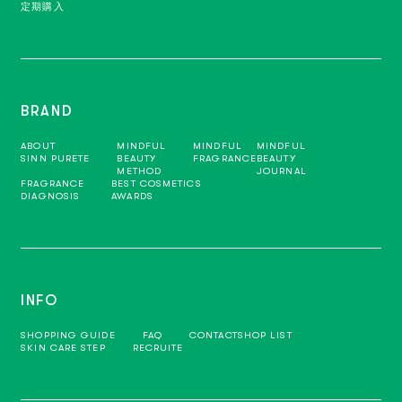
定期購入
BRAND
ABOUT
MINDFUL
MINDFUL
MINDFUL
SINN PURETE
BEAUTY
FRAGRANCE
BEAUTY
METHOD
JOURNAL
FRAGRANCE
BEST COSMETICS
DIAGNOSIS
AWARDS
INFO
SHOPPING GUIDE
FAQ
CONTACT
SHOP LIST
SKIN CARE STEP
RECRUITE