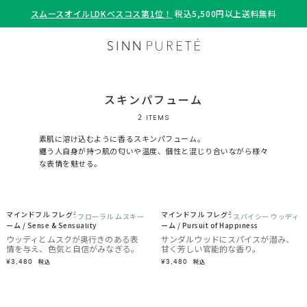
スムースオイルLDKベスコス第1位！
税込5,500円以上送料無料
スキンパフューム
2
ITEMS
素肌に溶け込むように香るスキンパフューム。
纏う人自身が持つ肌の匂いや温度、個性と混じり合いながら様々
な表情を魅せる。
マインドフル フレグランス スキンパフュ
マインドフル フレグランス スキンパフュ
フローラル ムスキー
スパイシー ウッディ
ーム / Sense & Sensuality
ーム / Pursuit of Happiness
ウッディとムスクが奥行きのある表
サンダルウッドにスパイスが潜み、
情を与え、色気と自信がみなぎる。
甘く芳しい官能的な香り。
¥3,480
¥3,480
税込
税込