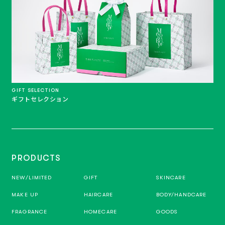
GIFT SELECTION
ギフトセレクション
PRODUCTS
NEW/LIMITED
GIFT
SKINCARE
MAKE UP
HAIRCARE
BODY/HANDCARE
FRAGRANCE
HOMECARE
GOODS