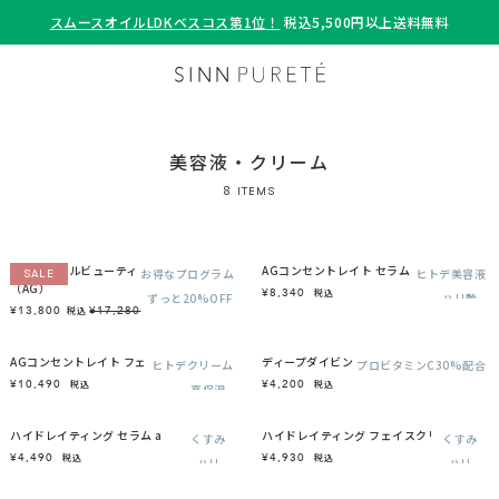
スムースオイルLDKベスコス第1位！
税込5,500円以上送料無料
美容液・クリーム
8
ITEMS
マインドフルビューティープログラム
AGコンセントレイト セラム a
お得なプログラム
ヒトデ美容液
SALE
（AG）
¥8,340
税込
ずっと20%OFF
ハリ艶
¥13,800
¥17,280
税込
乾燥
AGコンセントレイト フェイスクリーム a
ディープダイビング VCセラム
ヒトデクリーム
プロビタミンC30%配合
¥10,490
¥4,200
税込
税込
高保湿
エイジングケア
ハイドレイティング セラム a
ハイドレイティング フェイスクリーム a
くすみ
くすみ
¥4,490
¥4,930
税込
税込
ハリ
ハリ
毛穴
保湿