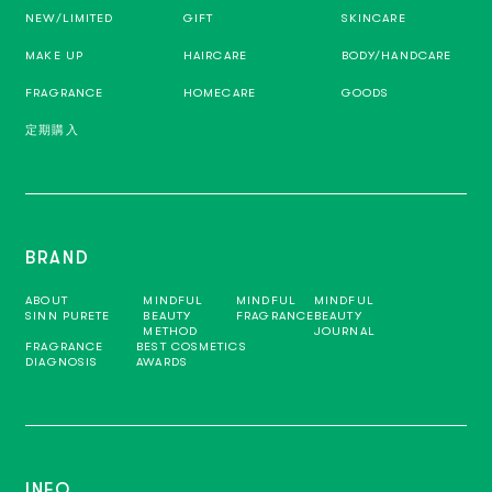
NEW/LIMITED
GIFT
SKINCARE
MAKE UP
HAIRCARE
BODY/HANDCARE
FRAGRANCE
HOMECARE
GOODS
定期購入
BRAND
ABOUT
MINDFUL
MINDFUL
MINDFUL
SINN PURETE
BEAUTY
FRAGRANCE
BEAUTY
METHOD
JOURNAL
FRAGRANCE
BEST COSMETICS
DIAGNOSIS
AWARDS
INFO