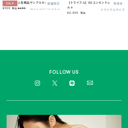
【お試し】人気商品サンプルセット
【トライアル】AGコンセントレイト セラ
数量限定
美容液
SALE
ム a
¥500
¥690
税込
初めての方におすすめ
トライアルサイズ
¥2,300
税込
FOLLOW US