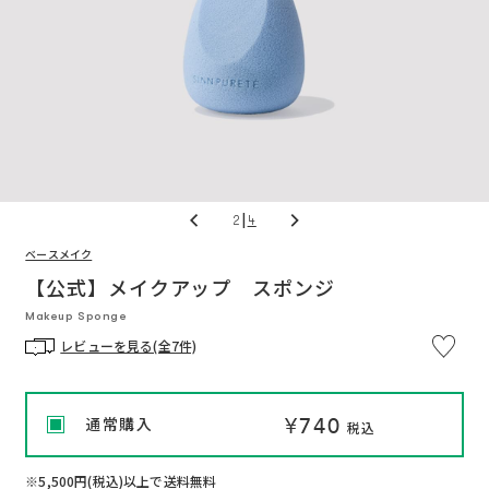
|
3
4
ベースメイク
※
通
通
い
つ
【公式】メイクアップ スポンジ
常
常
で
価
価
も
Makeup Sponge
格
格
解
約
レビューを見る(全7件)
OK
定
期
便
プ
ロ
¥740
通常購入
グ
税込
ラ
ム
に
つ
※5,500円(税込)以上で送料無料