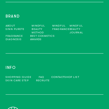
BRAND
ABOUT
MINDFUL
MINDFUL
MINDFUL
SINN PURETE
BEAUTY
FRAGRANCE
BEAUTY
METHOD
JOURNAL
FRAGRANCE
BEST COSMETICS
DIAGNOSIS
AWARDS
INFO
SHOPPING GUIDE
FAQ
CONTACT
SHOP LIST
SKIN CARE STEP
RECRUITE