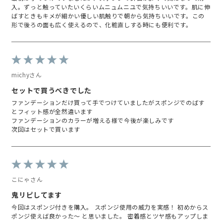
入。ずっと触っていたいくらいムニュムニユで気持ちいいです。肌に伸
ばすときもキメが細かい優しい肌触りで朝から気持ちいいです。この
形で後ろの面も広く使えるので、化粧直しする時にも便利です。
michyさん
セットで買うべきでした
ファンデーションだけ買って手でつけていましたがスポンジでのばす
とフィット感が全然違います
ファンデーションのカラーが増える様で今後が楽しみです
次回はセットで買います
こにゃさん
鬼リピしてます
今回はスポンジ付きを購入。 スポンジ使用の威力を実感！ 初めからス
ポンジ使えば良かった〜 と思いました。 密着感とツヤ感もアップしま