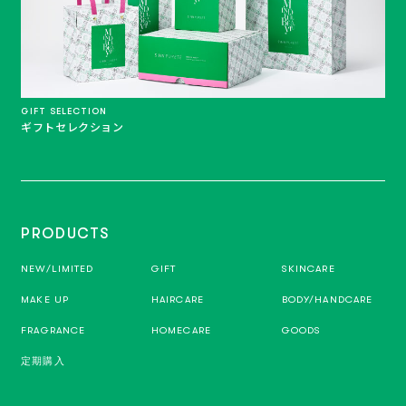
GIFT SELECTION
ギフトセレクション
PRODUCTS
NEW/LIMITED
GIFT
SKINCARE
MAKE UP
HAIRCARE
BODY/HANDCARE
FRAGRANCE
HOMECARE
GOODS
定期購入