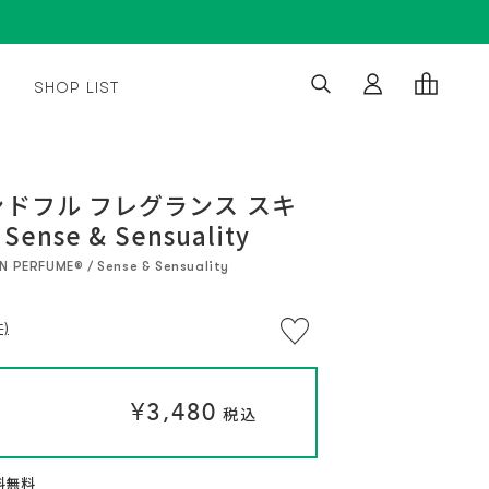
SHOP LIST
※
通
通
¥3,480
¥3,480
い
常
常
つ
税込
税込
ドフル フレグランス スキ
で
価
価
も
ense & Sensuality
格
格
解
約
OK。
 PERFUME® / Sense & Sensuality
定
期
便
プ
)
ロ
グ
ラ
ム
に
¥3,480
つ
税込
い
て
送料無料