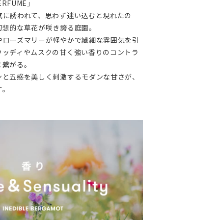
ERFUME」
気に誘われて、思わず迷い込むと現れたの
幻想的な草花が咲き誇る庭園。
やローズマリーが軽やかで繊細な雰囲気を引
ウッディやムスクの甘く強い香りのコントラ
と繋がる。
ンと五感を美しく刺激するモダンな甘さが、
す。