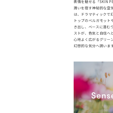
表情を魅せる「SKIN P
潤いを宿す神秘的な空
は、ドラマティックで
トップのベルガモット
き出し、ベースに潜む
ストが、色気と自信へ
心地よく広がるグリー
幻想的な気分へ誘いま