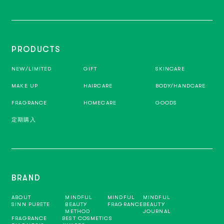
PRODUCTS
NEW/LIMITED
GIFT
SKINCARE
MAKE UP
HAIRCARE
BODY/HANDCARE
FRAGRANCE
HOMECARE
GOODS
定期購入
BRAND
ABOUT
MINDFUL
MINDFUL
MINDFUL
SINN PURETE
BEAUTY
FRAGRANCE
BEAUTY
METHOD
JOURNAL
FRAGRANCE
BEST COSMETICS