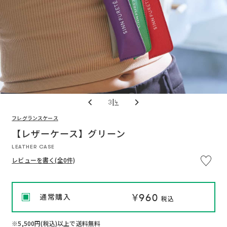
|
3
4
フレグランスケース
※
通
通
い
つ
【レザーケース】グリーン
常
常
で
価
価
も
LEATHER CASE
格
格
解
約
レビューを書く(全0件)
OK
定
期
便
プ
ロ
¥960
通常購入
グ
税込
ラ
ム
に
つ
※5,500円(税込)以上で送料無料