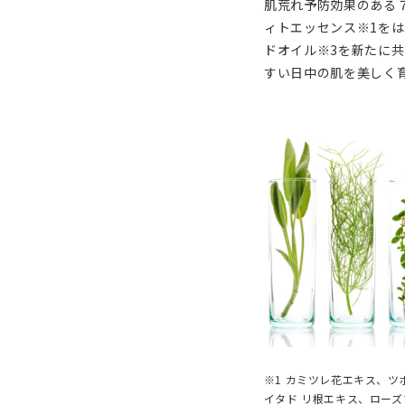
肌荒れ予防効果のある
ィトエッセンス※1を
ドオイル※3を新たに
すい日中の肌を美しく
※1 カミツレ花エキス、
イタド リ根エキス、ロー