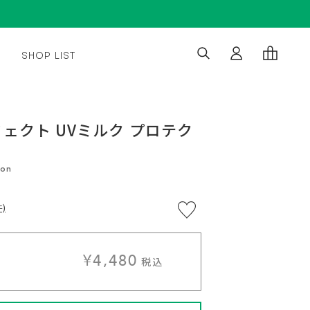
SHOP LIST
※5,500
通
5%OFF
¥4,480
¥4,256
円
常
(税
カー
税込
税込
ェクト UVミルク プロテク
/ 送料
込)
価
¥4,480
定
無料
以
格
期購入
税込
上
で
送
ト
ion
料
無
料
)
に
¥4,480
入
税込
れ