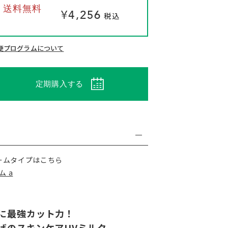
 / 送料無料
¥4,256
税込
る
便プログラムについて
定期購入する
ームタイプはこちら
ム a
に最強カット力！
げのスキンケアUVミルク