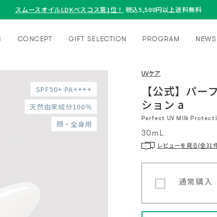
スムースオイルLDKベスコス第1位！
税込5,500円以上送料無料
S
CONCEPT
GIFT SELECTION
PROGRAM
NEWS
UVケア
【公式】パーフ
SPF50+ PA++++
ション a
天然由来成分100％
Perfect UV Milk Protect
顔・全身用
30mL
レビューを見る(全31件
通常購入