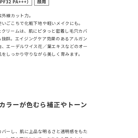
紫外線カット力。
使いごこちで化粧下地や軽いメイクにも。
たクリームは、肌にピタっと密着し毛穴カバ
も抜群。エイジングケア効果のあるアルガン
油、エーデルワイス花／葉エキスなどのオー
肌をしっかり守りながら美しく育みます。
カラーが色むら補正やトーン
カバーし、肌に上品な明るさと透明感をもた