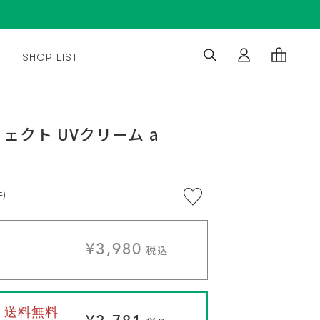
SHOP LIST
※5,500
通
5%OFF
¥3,980
¥3,781
円
常
(税
カー
税込
税込
ェクト UVクリーム a
/ 送料
込)
価
¥3,980
定
無料
以
格
期購入
税込
上
で
送
ト
料
無
)
料
に
¥3,980
税込
入
 / 送料無料
れ