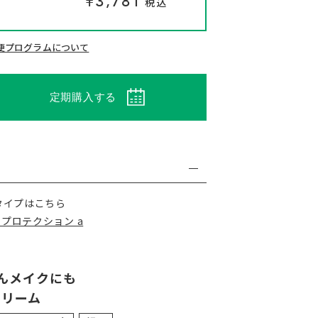
¥3,781
税込
る
便プログラムについて
定期購入する
タイプはこちら
 プロテクション a
んメイクにも
クリーム