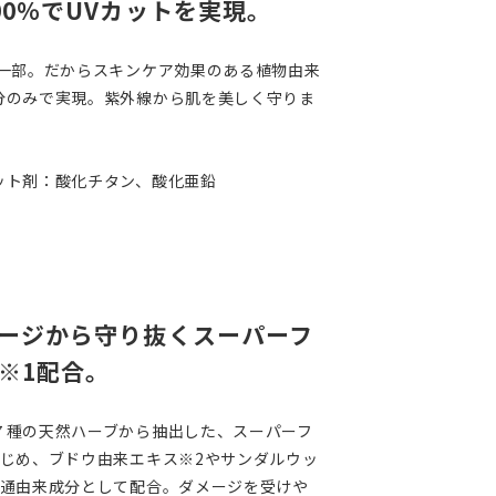
00％でUVカットを実現。
の一部。だからスキンケア効果のある植物由来
分のみで実現。紫外線から肌を美しく守りま
ット剤：酸化チタン、酸化亜鉛
ージから守り抜くスーパーフ
※1配合。
７種の天然ハーブから抽出した、スーパーフ
はじめ、ブドウ由来エキス※2やサンダルウッ
共通由来成分として配合。ダメージを受けや