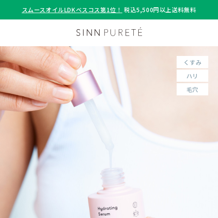
スムースオイルLDKベスコス第1位！
税込5,500円以上送料無料
くすみ
ハリ
毛穴