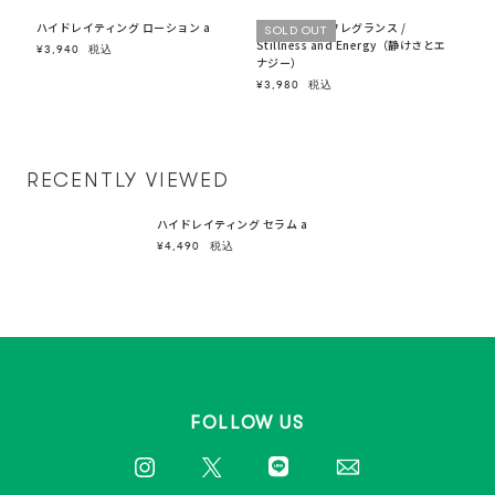
ハイドレイティング ローション a
マインドフル フレグランス /
SOLD OUT
Stillness and Energy（静けさとエ
¥3,940
税込
ナジー）
¥3,980
税込
RECENTLY VIEWED
ハイドレイティング セラム a
¥4,490
税込
FOLLOW US