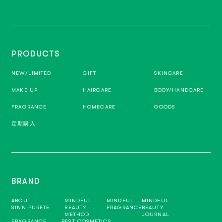
PRODUCTS
NEW/LIMITED
GIFT
SKINCARE
MAKE UP
HAIRCARE
BODY/HANDCARE
FRAGRANCE
HOMECARE
GOODS
定期購入
BRAND
ABOUT
MINDFUL
MINDFUL
MINDFUL
SINN PURETE
BEAUTY
FRAGRANCE
BEAUTY
METHOD
JOURNAL
FRAGRANCE
BEST COSMETICS