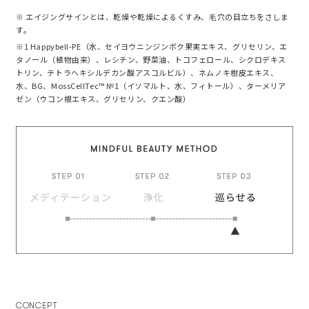
※ エイジングサインとは、乾燥や乾燥によるくすみ、毛穴の目立ちをさしま
す。
※1 Happybell-PE（水、セイヨウニンジンボク果実エキス、グリセリン、エ
タノール（植物由来）、レシチン、野菜油、トコフェロール、シクロデキス
トリン、テトラヘキシルデカン酸アスコルビル）、ネムノキ樹皮エキス、
水、BG、MossCellTec™ №1（イソマルト、水、フィトール）、ターメリア
ゼン（ウコン根エキス、グリセリン、クエン酸）
CONCEPT