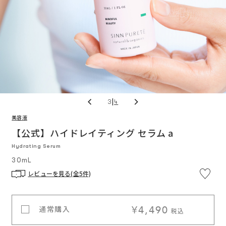
|
3
4
美容液
※5,
通
円
カ
(税
【公式】ハイドレイティング セラム a
常
/
込)
価
以
料
Hydrating Serum
格
上
入
で
ー
30mL
送
料
無
レビューを見る(全5件)
料
ト
に
¥4,490
通常購入
税込