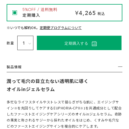
入
5%OFF / 送料無料
¥4,265
税込
定期購入
れ
※いつでも解約OK。
定期便プログラムについて
る
数量
定期購入する
製品情報
潤って毛穴の目立たない透明肌に導く
オイルinジェルセラム
多忙なライフスタイルやストレスで揺らぎがちな肌に、エイジングサ
イン
を先回りしてケアするEUPHORIA-CPX
を共通成分として配合
※
※1
したファーストエイジングケアシリーズのオイルinジェルセラム。奇跡
の果実と称されるサジーから採れたオイルをはじめ、くすみや毛穴な
どのファーストエイジングサインを複合的にケアします。