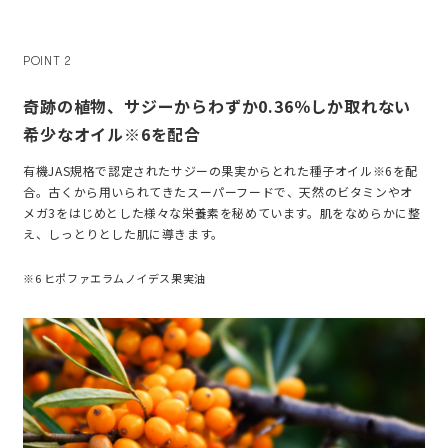
POINT 2
奇跡の植物、サジーからわずか0.36％しか取れない
希少なオイル※6を配合
有機JAS規格で認定されたサジーの果実からとれた種子オイル※6を配
合。古くから用いられてきたスーパーフードで、天然のビタミンやオ
メガ3をはじめとした様々な栄養素を秘めています。肌をなめらかに整
え、しっとりとした肌に導きます。
※6 ヒポファエラムノイデス果実油