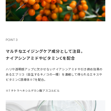
POINT 3
マルチなエイジングケア成分として注目。
ナイアシンアミドやビタミンCを配合
ハリや透明感アップに欠かせないナイアシンアミドや引き締め効果の
あるエブリコ（自生するキノコの一種）を濃縮して得られるエキスや
ビタミンC誘導体※7を配合。
※7 テトラヘキシルデカン酸アスコルビル