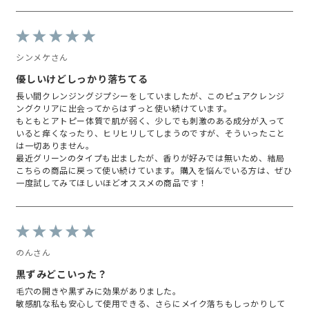
ンジング #ピュアリバイブ #コス
ぎて困った😓

メキッチン#PR #アンバサダー投
稿
❷使用感

手に出すと、つん‼️として、とに
シンメケさん
かく弾力があるの。かわいいった
らありゃしない😭

優しいけどしっかり落ちてる
けど顔に伸ばすと、サラサラとろ
長い間クレンジングジプシーをしていましたが、このピュアクレンジ
とろのオイルになる‼️気持ち良す
ングクリアに出会ってからはずっと使い続けています。
ぎる…摩擦が気になる私にぴった
もともとアトピー体質で肌が弱く、少しでも刺激のある成分が入って
り。

いると痒くなったり、ヒリヒリしてしまうのですが、そういったこと
そして一番驚いたのが【爆速で乳
は一切ありません。
化するところ】

最近グリーンのタイプも出ましたが、香りが好みでは無いため、結局
本当に体感一瞬だったからびっく
こちらの商品に戻って使い続けています。購入を悩んでいる方は、ぜひ
りした…

一度試してみてほしいほどオススメの商品です！
ダブル洗顔不要で、さっと流せる
ところに感動した。

❸仕上がり

植物由来99%で、オイルとジェル
のいいとこどりで、洗い上がりも
のんさん
優しい…❤︎

焦って次のステップに進まず、ゆ
黒ずみどこいった？
ったりと時間を過ごせてそれも本
毛穴の開きや黒ずみに効果がありました。
当に癒される。
敏感肌な私も安心して使用できる、さらにメイク落ちもしっかりして