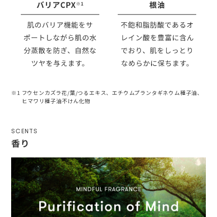
※1 フウセンカズラ花/葉/つるエキス、エチウムプランタギネウム種子油、
ヒマワリ種子油不けん化物
SCENTS
香り