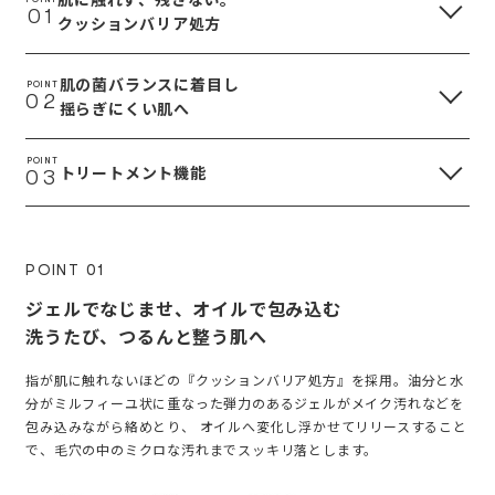
01
クッションバリア処方
肌の菌バランスに着目し
POINT
02
揺らぎにくい肌へ
POINT
トリートメント機能
03
POINT 01
ジェルでなじませ、オイルで包み込む
洗うたび、つるんと整う肌へ
指が肌に触れないほどの『クッションバリア処方』を採用。油分と水
分がミルフィーユ状に重なった弾力のあるジェルがメイク汚れなどを
包み込みながら絡めとり、 オイルへ変化し浮かせてリリースすること
で、毛穴の中のミクロな汚れまでスッキリ落とします。