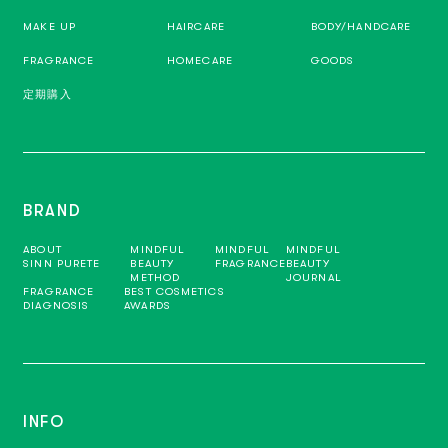
MAKE UP
HAIRCARE
BODY/HANDCARE
FRAGRANCE
HOMECARE
GOODS
定期購入
BRAND
ABOUT
MINDFUL
MINDFUL
MINDFUL
SINN PURETE
BEAUTY
FRAGRANCE
BEAUTY
METHOD
JOURNAL
FRAGRANCE
BEST COSMETICS
DIAGNOSIS
AWARDS
INFO