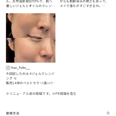
ル。天然由来成分99％で、肌へ
がらも肌馴染みの良さもあって、
優しいジェルとオイルのクレンジ
メイク落ちがすごすぎるの。

ング力を併せ持つハイブリッド型
一応公式からはウォータープルー
クレンジングです。

フアイテムは専用のリムーバーを
メイクや皮脂、毛穴汚れとすばや
使うことをおすすめしてるんだけ
くなじみ、肌負担なく

ど実際いらないんじゃないか？？
くすみの元となる汚れまでしっか
ってくらい。

り絡めとります。

普段ウォータープルーフのマスカ
ラを使ってるんだけど、最近はリ
▶︎ジェル→オイル→ミルクへと変
ムーバー無しでこれだけでクレン
わるテクスチャー

ジングしてます🌟

弾力のあるジェルがメイクを絡め
(少しだけ残っちゃったり目の下
とり、柔らかいオイルになるとス
についちゃったときは、スキンケ
ルスル馴染み、乳化させるとまろ
アの時に綿棒に乳液を馴染ませて
やかに溶け落ちる。

優しく拭き取るといいよ◯)

kuu_fuku__
乳化の速さに驚きました(一瞬で
今回試したのは #ジェルクレンジ
顔からいなくなる)

ジェルクレンジングって柔らかく
ング 🫧

なるまでの時間が長くてずっとく
販売14年のベストセラー(長ｯｯ‼️)
▶︎洗い上がりのお肌のスベスベ感

るくるしてないといけないイメー
の【ピュリフィケーション・オ
ジだったんだけどそれが覆され
ブ・マインド】と、4/10新発
※リニュ―アル前の投稿です。※PR投稿を含む
白樺の樹液とウチワサボテン種子
た！！

売・期間限定の【ピュアリバイ
油から抽出した成分により

オイル化するのも早いし、乳化も
ブ】の2種類を試したよ！

バリア機能を高め、肌の保水力を
一瞬だから、忙しい日々でも毎日
向上させ、とにかくしっとり。

使いやすい

これまで使った #クレンジング 
余分なものをすっきり取り払って
使用方法
のなかで総合一位爆誕してしまっ