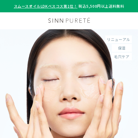
スムースオイルLDKベスコス第1位！
税込5,500円以上送料無料
リニューアル
保湿
毛穴ケア