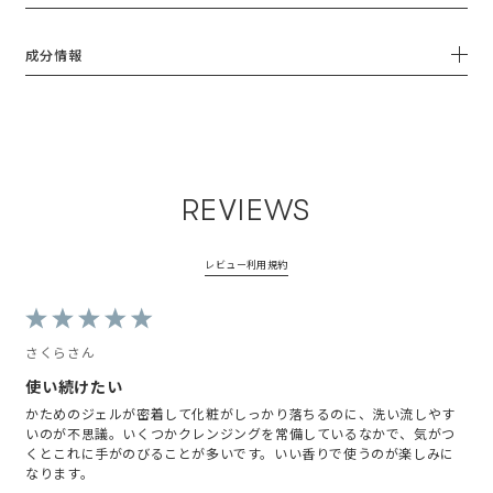
くれるのか

そして洗い上がりもぬるつきはな
た😳

つるんと滑らかな肌触りになるの
くスッキリ感はあるのに突っ張り
しっかりレビューします📝

に感激しました。

もないし…本当に言うことなし♡

成分情報
使い切ってもリピしたいクレンジ
🌿好きなところ

▶︎終始ほのかな良い香りに包まれ
ングです🤍

❶香りに癒される

てリラックスできる

どちらも手に出した時に思わず肺
限定のこちらはサイプレスやロー
#PR#sinnpurete#シンピュルテ#
の奥から深呼吸したくなる、自然
ズマリーなどから

クレンジング#ジェルクレンジン
の香りがするよ

ゼラニウム、ベチバー、ジュニパ
グ#スキンケア#コスメキッチン#
疲れたなっていう気持ちが一気に
ーベリーへと変化する深いリラッ
アンバサダー投稿
晴れる

REVIEWS
クス感のある香り。

マインドフルネスがテーマのブラ
通常盤はオレンジやユーカリが最
ンドだけあって、このクレンジン
初にふわっと香り

グを使うと一気に仕事モードか
ラベンダー、シダーウッド、パチ
レビュー利用規約
ら、自分の時間に切り替わる

ュリ、クラリセージへと変化する

二つともどこか似てるなと思った
こちらも爽やかで落ち着く香りで
ら、いずれもトップノートにユー
す。

カリが来るからだった🌱

どちらも店頭で手に取って香りを
さくらさん
定番はオレンジ、ラベンダー…

感じていただきたい😌

限定はグレープフルーツ、ローズ
#sinnpureté #sinnpurete #シン
使い続けたい
マリー、ゼラニウム…

ピュルテ #アンバサダー
どっちが好きかいいたいんだけ
かためのジェルが密着して化粧がしっかり落ちるのに、洗い流しやす
#mindfulbeauty #マインドフル
ど、気分によるからどっちも好き
いのが不思議。いくつかクレンジングを常備しているなかで、気がつ
ビューティ#mindfulness #マイ
としか言えない😭笑

くとこれに手がのびることが多いです。いい香りで使うのが楽しみに
ンドフルネス#skincare #スキン
クレンジングを顔に置いてる時間
なります。
ケア #クレンジング#ジェルクレ
は短い方がいいけど、香りが良す