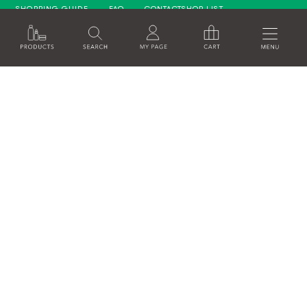
SHOPPING GUIDE
FAQ
CONTACT
SHOP LIST
SKIN CARE STEP
RECRUITE
MINDFUL BEAUTY
BEING MINDFUL INCLUDES
TAKING YOUR TIME AND
MAINTAINING YOUR SKIN WELL.
運営会社
特定商取引法に基づく表記
利用規約
ソーシャルメディアポリシー
プライバシーポリシー
RECRUITE