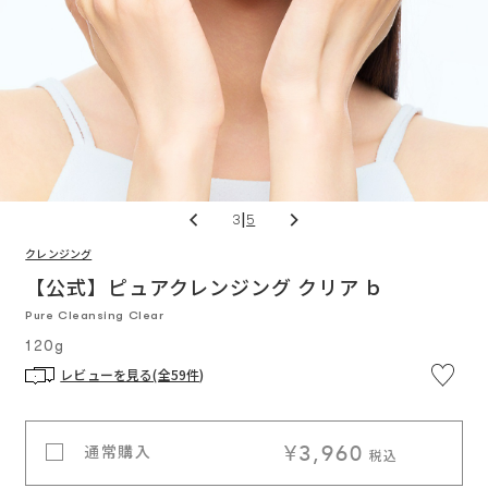
|
3
5
クレンジング
※5,
通
円
カ
(税
【公式】ピュアクレンジング クリア ｂ
常
/
込)
価
以
料
Pure Cleansing Clear
格
上
入
で
ー
120g
送
料
無
レビューを見る(全59件)
料
ト
に
¥3,960
通常購入
税込