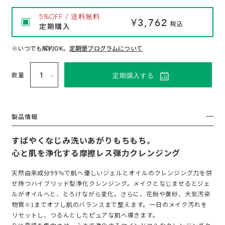
入
5%OFF / 送料無料
¥3,762
税込
定期購入
れ
※いつでも解約OK。
定期便プログラムについて
る
数量
定期購入する
製品情報
すばやくなじみ洗いあがりもちもち。
心と肌を浄化する摩擦レス弾力クレンジング
天然由来成分99％で肌へ優しいジェルとオイルのクレンジング力を併
せ持つハイブリッド型浄化クレンジング。メイクとなじませるとジェ
ルがオイルへと、とろけながら変化。さらに、花粉や黄砂、大気汚染
物質
までオフし肌のバランスまで整えます。一日のメイク汚れを
※1
リセットし、つるんとしたピュアな肌へ導きます。