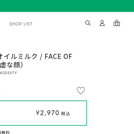
SHOP LIST
※
通
通
¥2,970
¥2,970
い
常
常
つ
税込
税込
ルミルク / FACE OF
で
価
価
も
謙虚な顔）
格
格
解
約
OK。
F MODESTY
定
期
便
プ
)
ロ
グ
ラ
ム
に
¥2,970
つ
税込
い
て
送料無料