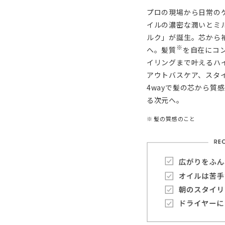
プロの現場から⽇常の
イルの濃密な潤いとミ
ルク」が誕⽣。芯から
※
へ。髪質
を⾃在にコ
イリングまで叶えるハ
アウトバスケア、スタイ
4wayで髪の芯から質
る次元へ。
※ 髪の質感のこと