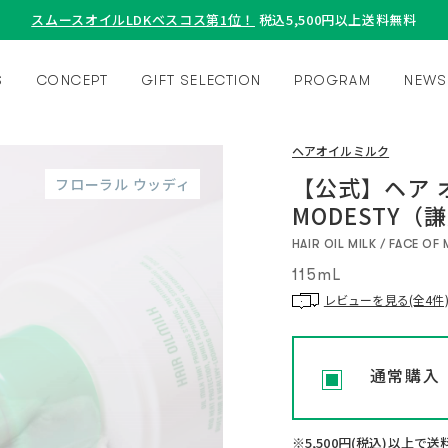
スムースオイルLDKベスコス第1位！
税込5,500円以上送料無料
S
CONCEPT
GIFT SELECTION
PROGRAM
NEWS
ヘアオイルミルク
【公式】ヘア オイ
フローラル ウッディ
MODESTY（
HAIR OIL MILK / FACE O
115mL
レビューを見る(全4件
通常購入
※5,500円(税込)以上で