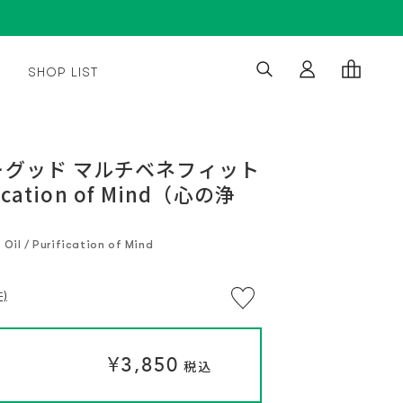
SHOP LIST
※
通
通
¥3,850
¥3,850
い
常
常
つ
税込
税込
グッド マルチベネフィット
で
価
価
も
ication of Mind（心の浄
格
格
解
約
OK。
定
期
Oil / Purification of Mind
便
プ
ロ
グ
)
ラ
ム
に
つ
い
て
¥3,850
税込