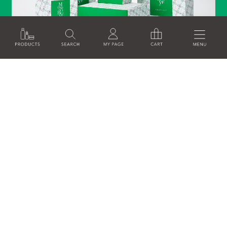
GIFT SELECTION
ギフトセレクション
PRODUCTS
NEW/LIMITED
GIFT
SKINCARE
MAKE UP
HAIRCARE
BODY/HANDCARE
FRAGRANCE
HOMECARE
GOODS
定期購入