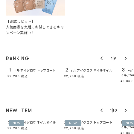
【お試しセット】
人気商品を気軽にお試しできるキャ
ンペーン実施中！
|
RANKING
1
9
1
2
3
スティル アイグロウ トップコート
スティル アイグロウ ネイルオイル
トゥーグ
イル / Y
¥2,200 税込
¥2,200 税込
¥3,85
|
NEW ITEM
1
10
ン
スティル アイグロウ ネイルオイル
スティル アイグロウ トップコート
トゥーグ
NEW
NEW
NEW
イル / Y
¥2,200 税込
¥2,200 税込
¥3,85