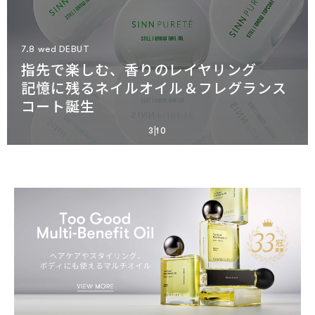
LIPS TOUCH OIL TINT
7.8 wed DEBUT
早くもベスコス9冠達成
MINDFUL HOMECARE
レモンケーキの香りを纏う、とろ密オイ
指先で楽しむ、香りのレイヤリング
艶、指通り、本気のケアも。
同じ香り、ふたつの体験。
7.23 thu RENEWAL
SPECIAL COLLABORATION
GIFT SELECTION
12.5 fri DEBUT
悟空のきもちコラボ
Ambitious Beauty Serum Foundation
ルティント
摩擦レス弾力クレンジング
記憶に残るネイルオイル＆フレグランス
桜田通×SINN PURETÉ
記憶に残す香りのギフト
WILDSIDE
香りのレイヤーを楽しむパフュームオイ
まどろみの世界へ誘う
“整う” ディフューザーと
美しい素肌になりすます
8.7 fri より先行販売開始
リニューアル
コート誕生
2種の限定ヘアオイル販売中
バースデーやお祝いに、香りの贈り物を
YOHJI YAMAMOTOコラボ
ル
ねむりのための香り
“味わう” お香。
美肌錯覚ファンデ
|
4
10