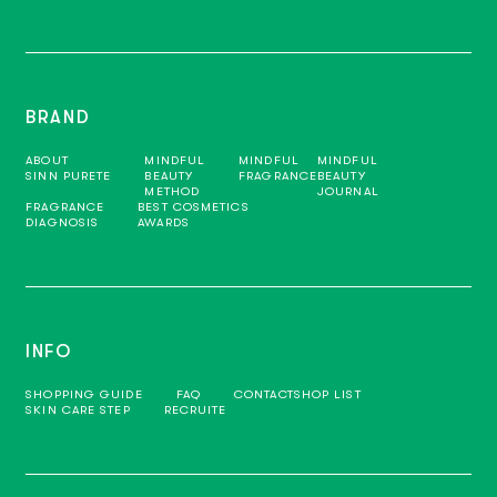
BRAND
ABOUT
MINDFUL
MINDFUL
MINDFUL
SINN PURETE
BEAUTY
FRAGRANCE
BEAUTY
METHOD
JOURNAL
FRAGRANCE
BEST COSMETICS
DIAGNOSIS
AWARDS
INFO
SHOPPING GUIDE
FAQ
CONTACT
SHOP LIST
SKIN CARE STEP
RECRUITE