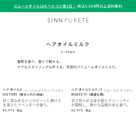
スムースオイルLDKベスコス第1位！
税込5,500円以上送料無料
ヘアオイルミルク
2
ITEMS
髪質を操り、⾹りで魅せる。
ケアもスタイリングも叶える、次世代パフュームオイルミルク。
ヘア オイルミルク / THE SECRET
ヘア オイルミルク / FACE OF
ハーバル グルマン ウッディ
フローラル ウッディ
HISTORY（秘められた物語）
MODESTY（謙虚な顔）
甘く深みあるトンカビーンと静けさ
甘さ控えめな金木犀とグリーンティ
を湛えたラベンダーの香り。
が調和し、静かな品格のある香り。
¥2,970
¥2,970
税込
税込