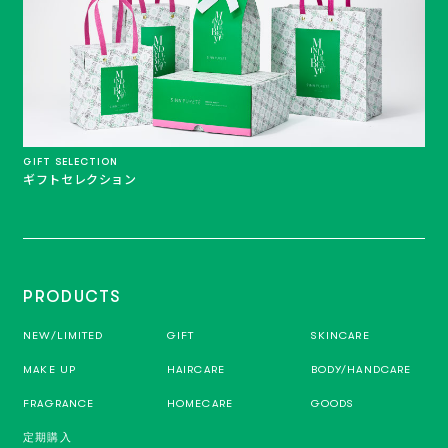
GIFT SELECTION
ギフトセレクション
PRODUCTS
NEW/LIMITED
GIFT
SKINCARE
MAKE UP
HAIRCARE
BODY/HANDCARE
FRAGRANCE
HOMECARE
GOODS
定期購入