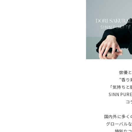
俳優
“香り
「気持ちと
SINN P
コ
国内外に多く
グローバル
特別な