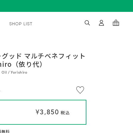
SHOP LIST
※
通
通
¥3,850
¥3,850
い
常
常
つ
税込
税込
グッド マルチベネフィット
で
価
価
も
shiro（依り代）
格
格
解
約
OK。
Oil / Yorishiro
定
期
便
プ
)
ロ
グ
ラ
ム
に
¥3,850
つ
税込
い
て
送料無料