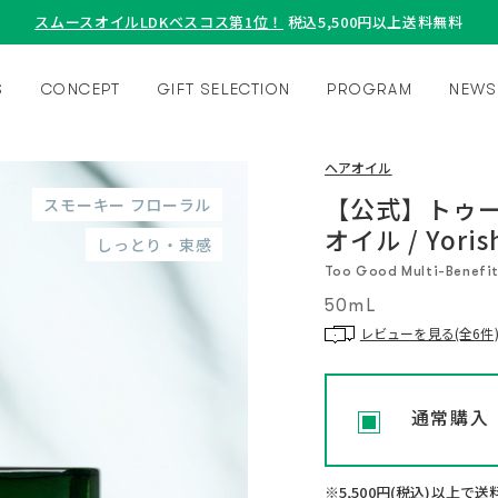
スムースオイルLDKベスコス第1位！
税込5,500円以上送料無料
S
CONCEPT
GIFT SELECTION
PROGRAM
NEWS
ヘアオイル
【公式】トゥー
スモーキー フローラル
オイル / Yori
しっとり・束感
Too Good Multi-Benefit 
50mL
レビューを見る(全6件
通常購入
※5,500円(税込)以上で