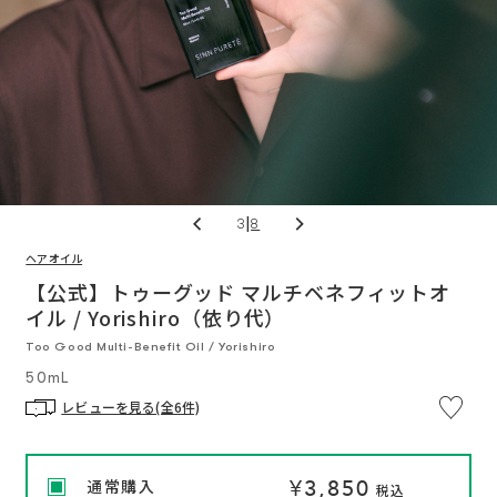
|
3
8
ヘアオイル
※
通
通
い
つ
【公式】トゥーグッド マルチベネフィットオ
常
常
で
価
価
イル / Yorishiro（依り代）
も
格
格
解
約
Too Good Multi-Benefit Oil / Yorishiro
OK
定
50mL
期
便
プ
レビューを見る(全6件)
ロ
グ
ラ
ム
に
¥3,850
通常購入
つ
税込