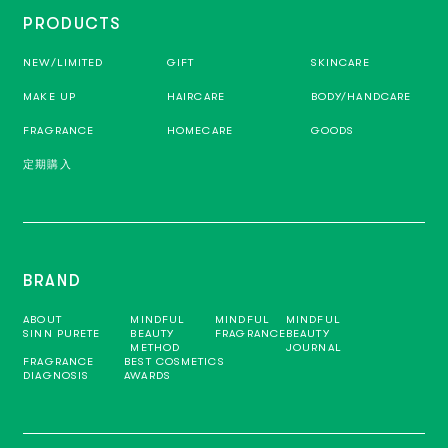
PRODUCTS
NEW/LIMITED
GIFT
SKINCARE
MAKE UP
HAIRCARE
BODY/HANDCARE
FRAGRANCE
HOMECARE
GOODS
定期購入
BRAND
ABOUT
MINDFUL
MINDFUL
MINDFUL
SINN PURETE
BEAUTY
FRAGRANCE
BEAUTY
METHOD
JOURNAL
FRAGRANCE
BEST COSMETICS
DIAGNOSIS
AWARDS