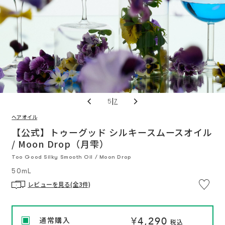
|
5
7
ヘアオイル
※
通
通
い
つ
【公式】トゥーグッド シルキースムースオイル
常
常
で
価
価
/ Moon Drop（月雫）
も
格
格
解
約
Too Good Silky Smooth Oil / Moon Drop
OK
定
50mL
期
便
プ
レビューを見る(全3件)
ロ
グ
ラ
ム
に
¥4,290
通常購入
つ
税込