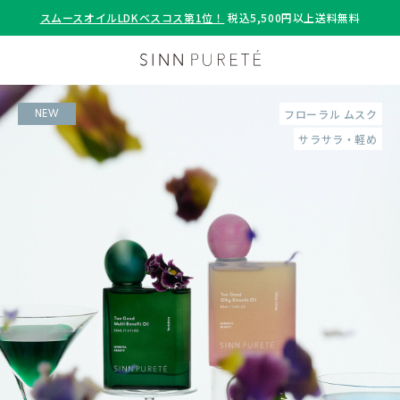
スムースオイルLDKベスコス第1位！
税込5,500円以上送料無料
フローラル ムスク
NEW
サラサラ・軽め