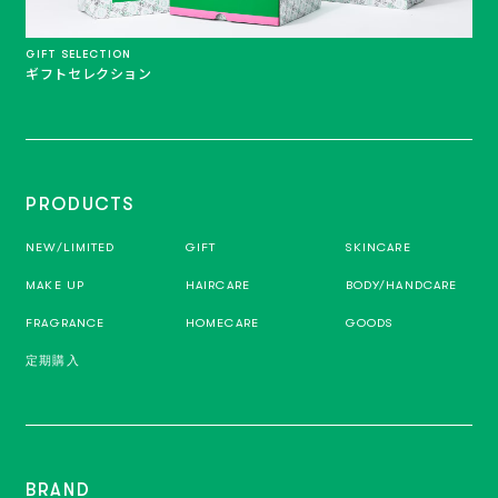
GIFT SELECTION
ギフトセレクション
PRODUCTS
NEW/LIMITED
GIFT
SKINCARE
MAKE UP
HAIRCARE
BODY/HANDCARE
FRAGRANCE
HOMECARE
GOODS
定期購入
BRAND