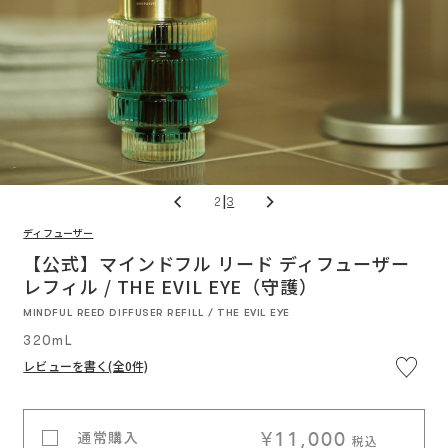
|
2
3
ディフューザー
※5,
通
円
カ
(税
【公式】マインドフル リード ディフューザー
常
/
込)
価
レフィル / THE EVIL EYE（守護）
以
料
格
上
入
で
ー
MINDFUL REED DIFFUSER REFILL / THE EVIL EYE
送
料
320mL
無
料
ト
レビューを書く(全0件)
に
¥11,000
通常購入
税込