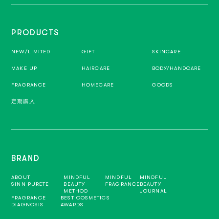
PRODUCTS
NEW/LIMITED
GIFT
SKINCARE
MAKE UP
HAIRCARE
BODY/HANDCARE
FRAGRANCE
HOMECARE
GOODS
定期購入
BRAND
ABOUT
MINDFUL
MINDFUL
MINDFUL
SINN PURETE
BEAUTY
FRAGRANCE
BEAUTY
METHOD
JOURNAL
FRAGRANCE
BEST COSMETICS
DIAGNOSIS
AWARDS