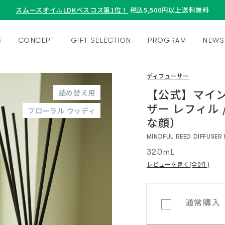
スムースオイルLDKベスコス第1位！
税込5,500円以上送料無料
S
CONCEPT
GIFT SELECTION
PROGRAM
NEWS
ディフューザー
【公式】マイン
詰め替え用
ザー レフィル /
フローラル ウッディ
な顔）
MINDFUL REED DIFFUSER 
320mL
レビューを書く(全0件)
通常購入