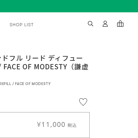
SHOP LIST
※5,500
通
5%OFF
¥11,000
¥10,450
円
常
(税
カー
税込
税込
ドフル リード ディフュー
/ 送料
込)
価
¥11,000
定
無料
以
 FACE OF MODESTY（謙虚
格
期購入
税込
上
で
送
ト
料
無
REFILL / FACE OF MODESTY
料
に
入
¥11,000
税込
れ