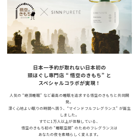
日本一予約が取れない日本初の
頭ほぐし専門店
“ 悟空のきもち” と
スペシャルコラボが実現！
人気の “絶頂睡眠” など最高の睡眠を追求する悟空のきもちと共同開
発。
深く心地よい眠りの時間へ誘う、“マインドフルフレグランス” が誕生
しました。
すでに1万人以上が体験している、
悟空のきもち初の “睡眠空間” のためのフレグランスは
あなたの夜を素晴らしく変えます。