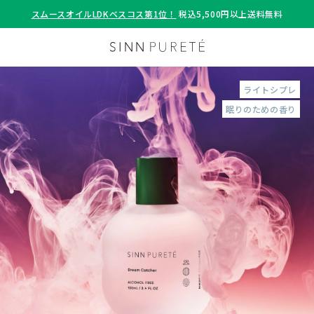
スムースオイルLDKベスコス第1位！
税込5,500円以上送料無料
ライトシプレ
眠りのための香り