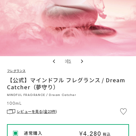
|
3
5
フレグランス
※
通
通
い
つ
【公式】マインドフル フレグランス / Dream
常
常
で
価
価
Catcher（夢守り）
も
格
格
解
約
MINDFUL FRAGRANCE / Dream Catcher
OK
定
100mL
期
便
プ
レビューを見る(全23件)
ロ
グ
ラ
ム
に
¥4,280
通常購入
つ
税込