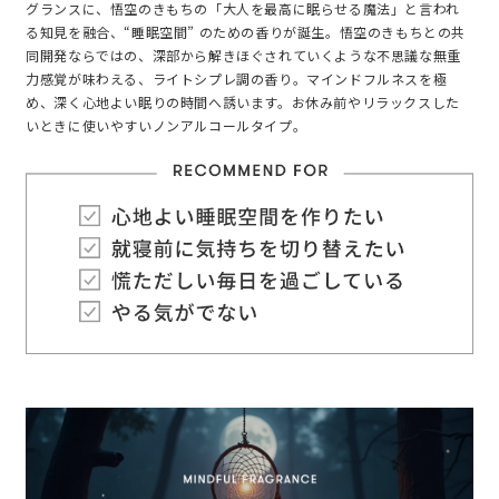
グランスに、悟空のきもちの「大人を最高に眠らせる魔法」と言われ
る知見を融合、“睡眠空間” のための香りが誕生。悟空のきもちとの共
同開発ならではの、深部から解きほぐされていくような不思議な無重
力感覚が味わえる、ライトシプレ調の香り。マインドフルネスを極
め、深く心地よい眠りの時間へ誘います。お休み前やリラックスした
いときに使いやすいノンアルコールタイプ。