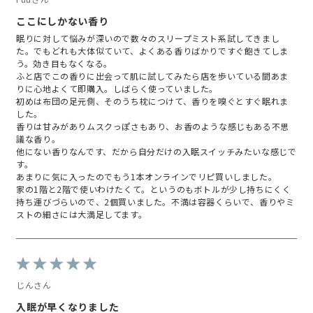
諦めた記憶があるよ

ここにしかない香り
眠りに対して悩みが深いので数々のスリープミスト系試してきまし
爽やかさと心地よい重みの

た。でもどれも大体似ていて、よくある香りばかりですぐ飽きてしま
バランスが秀逸の香がより深い

う。効き目もなくなる。
質の睡眠に導いてくれるの

ふと店でこの香りに出会って肌に試してみたら店を歩いている間あま
⁡

りに心地よくて即購入。しばらく使っていました。
悟空のきもちとの共同開発ならで
初めは布団の足元側、そのうち枕につけて、香りを嗅ぐとすぐ眠れま
はの

した。
深部から解きほぐされていくよう
香りは甘みがありムスクっぽさもあり、お香のような感じもある不思
な

議な香り。
不思議な無重力感覚が味わえちゃ
他にない香りなんです、だから自分だけの入眠スイッチみたいな感じで
う♡

す。
⁡

あまりに気に入ったのでもう1本オンラインでリピ買いしました。
マインドフルネスを極めた

家の1階と2階で使いわけたくて。というのもボトルが少し持ちにくく
深く心地よい眠りの時間のお供に

持ち運びづらいので、2個買いました。不満は容器くらいで、香りやミ
ストの細さには大満足してます。
お休み前やリラックスしたいとき
に

使いやすいノンアルコールタイプ
だから

空間や体に吹き付けて使ってみて
じんさん
ね😉

入眠が早くなりました