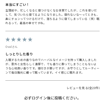
本当にすごい！
生理前や、忙しくなると寝つけなくなる体質でしたが、これを使いだ
して、気づいたら寝てるようになりました。寝れないな～ってときも、
鼻にチョンってつけるだけで、落ちるように寝てしまっている（笑）眠
れるって、最高の幸せですね。
Ovalさん
しっとりした香り
入眠するための香りなのでハーバルなイメージを持って購入しました
が、意外と女性らしく濃厚で、でも香りに酔ってしまうこともないよ
うな心地良い香りです。寝付きが悪いですが、お守りとしてルーティー
ンで毎日胸元に纏って眠っています。イイ感じに眠れます。
レビューを見る(全23件)
必ずログイン後に投稿ください。