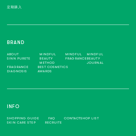
定期購入
BRAND
ABOUT
MINDFUL
MINDFUL
MINDFUL
SINN PURETE
BEAUTY
FRAGRANCE
BEAUTY
METHOD
JOURNAL
FRAGRANCE
BEST COSMETICS
DIAGNOSIS
AWARDS
INFO
SHOPPING GUIDE
FAQ
CONTACT
SHOP LIST
SKIN CARE STEP
RECRUITE