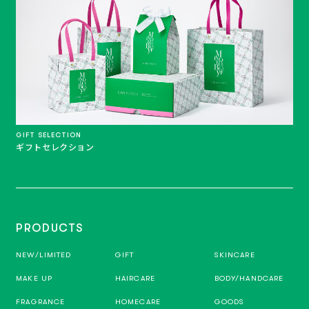
GIFT SELECTION
ギフトセレクション
PRODUCTS
NEW/LIMITED
GIFT
SKINCARE
MAKE UP
HAIRCARE
BODY/HANDCARE
FRAGRANCE
HOMECARE
GOODS