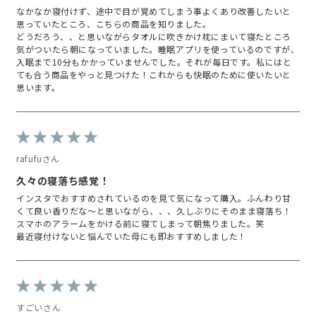
▶︎伊勢丹新宿 B2階

なかなか寝付けず、途中で目が覚めてしまう事よくあり改善したいと
ビューティアポセカリー

思っていたところ、こちらの商品を知りました。
にも取り扱いがあるよ☺︎
どうだろう、、と思いながらタオルに吹きかけ枕にまいて寝たところ
気がついたら朝になっていました。睡眠アプリを使っているのですが、
入眠まで10分もかかっていませんでした。それが毎日です。私にはと
ても合う商品をやっと見つけた！これからも快眠のために使いたいと
思います。
rafufuさん
久々の寝落ち感覚！
インスタでおすすめされているのを見て気になって購入。ふんわり甘
くて良い香りだな～と思いながら、、、久しぶりにそのまま寝落ち！
スマホのアラームをかける前に寝てしまって朝焦りました。笑
最近寝付けないと悩んでいた母にも即おすすめしました！
すごいさん