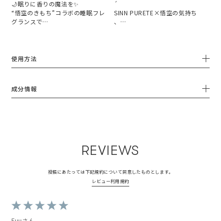
🌙眠りに香りの魔法を✨

´

“悟空のきもち”コラボの睡眠フレ
SINN PURETE×悟空の気持ち

グランスで

、

入眠ルーティンを特別に💤

寝具にシュッとすると心地よくリ
睡眠空間のための香りが誕生🌿

ラックスできて、ムスクやロー
使用方法
ズ、バニラの香りがふんわり広が
ります🌸

空間や体に吹きかけるだけで

首や胸元に使えばボディミストと
気持ちを切り替える

成分情報
しても◎
マインドフルフレグランスに

⁡

悟空のきもちの

大人を最高に眠らせる魔法と

いわれる知見を融合させた

それはもう良い香りが誕生したよ
♡

REVIEWS
悟空の気持ちって知ってる？

投稿にあたっては下記規約について同意したものとします。
日本一予約が取れない日本初の

レビュー利用規約
頭ほぐし専門店

⁡

わたしもすごーく前に予約取ろう
として

Fuuさん