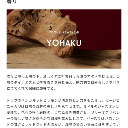
香り
燦々と輝く太陽の下、激しく岩に打ち付ける波の力強さを捉える。自
然のダイナミズムと落ち着きを兼ね備え、魅力的な自分らしさを引き
立ててくれて微細に鼓舞する。
トップのベルガモットとレモンが清潔感と活力をもたらし、セージと
ユーカリは自然の森林の美しさを思わせます。ミドルのジャスミンは
優雅で、花々の咲く庭園のような風景を想像させ、リリーオブザバレ
ーの優しい甘さが穏やかな調和を生み出します。ベースではパロサン
トの甘さとレッドウッドの深みが、森林の奥深い場所に身を置いてい