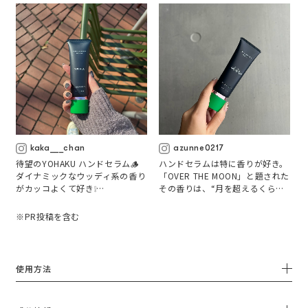
kaka___chan
azunne0217
待望のYOHAKU ハンドセラム🪵

ハンドセラムは特に香りが好き。

ダイナミックなウッディ系の香り
「OVER THE MOON」と題された
がカッコよくて好き❕

その香りは、“月を超えるくらい
甘くて幸せな状態”というコンセ
ハンドクリームよりジェルに近
プトの通り、バニラをベースにチ
※PR投稿を含む
い、ぷるんってかんじの質感だか
ュベローズやマンダリン、アイリ
らベタベタせず作業のときにも使
スが顔を出すグルマンなフレーバ
いやすいヨ

ー。

ライトな質感のジェル状のセラム
使用方法
湿ったような(?)ウッド系の深み
は、肌に取るとするりと溶ける。
があって森林浴〜🍃というより、
まるで手にシルクのヴェールをか
迫力のある大森林の香り🐦‍⬛

けたかのように艶やかになるの