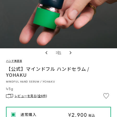
|
3
5
ハンド美容液
※
通
通
い
つ
【公式】マインドフル ハンドセラム /
常
常
で
価
価
YOHAKU
も
格
格
解
約
MINDFUL HAND SERUM / YOHAKU
OK
定
45g
期
便
プ
レビューを見る(全6件)
ロ
グ
ラ
ム
に
¥2,900
通常購入
つ
税込