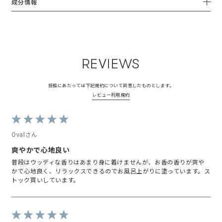
成分情報
だ。

ベースのパロサントとレッドウッ
ドがかなり効いてます(個人的に)

わたしは香りが好きすぎて、寝る
メンズにも◎

前にも使っている。寝る時に胎内
の赤ちゃんみたいな姿勢になるの
#シンピュルテ #sinnpurete #ハ
で、顔の近くで手をニギニギして
ンドセラム #yohaku
るから。朝まで香りが続くので、
REVIEWS
手から発せられるグッドスメルに
より心地よく眠ることができるの
よ。グッドスメル。

投稿にあたっては下記規約について同意したものとします。
レビュー利用規約
#提供品 #SINNPURETE#ハンド
ソープ #ハンドセラム #ハンドク
リーム #ハンドケア #マインドフ
ルハンドウォッシュ #マインドフ
Ovalさん
ルハンドセラム
爽やかで心地良い
普段はウッディな香りはあまり身に着けませんが、お香の香りが爽や
かで心地良く、リラックスできるのでお風呂上がりに塗っています。ス
トック買いしています。