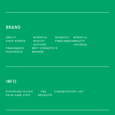
BRAND
ABOUT
MINDFUL
MINDFUL
MINDFUL
SINN PURETE
BEAUTY
FRAGRANCE
BEAUTY
METHOD
JOURNAL
FRAGRANCE
BEST COSMETICS
DIAGNOSIS
AWARDS
INFO
SHOPPING GUIDE
FAQ
CONTACT
SHOP LIST
SKIN CARE STEP
RECRUITE