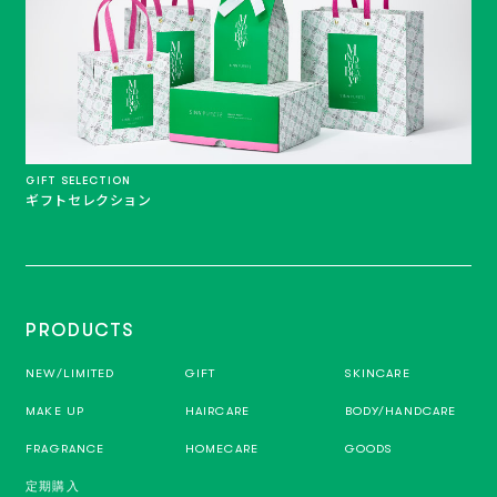
GIFT SELECTION
ギフトセレクション
PRODUCTS
NEW/LIMITED
GIFT
SKINCARE
MAKE UP
HAIRCARE
BODY/HANDCARE
FRAGRANCE
HOMECARE
GOODS
定期購入