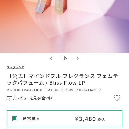
|
3
4
フレグランス
※
通
通
い
つ
【公式】マインドフル フレグランス フェムテ
常
常
で
価
価
ックパフューム / Bliss Flow LP
も
格
格
解
約
MINDFUL FRAGRANCE FEMTECH PERFUME / Bliss Flow LP
OK
定
レビューを見る(全5件)
期
便
プ
ロ
グ
ラ
¥3,480
通常購入
ム
税込
に
つ