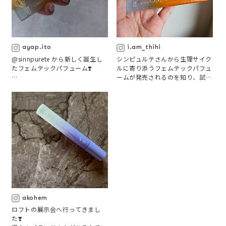
生理前、生理中の2種類の香りが
どちらも普通に良い香りなんだけ
あり

ど、決められた時期に使ってみた
パープルは生理前のイライラ、不
ら何倍も良い香りに感じる！不思
安定な気持ちが和らぐような、
議！

蘭、バニラの甘い香り💐

ayap.ito
i.am_thihi
特に生理中のオレンジはすごく沁
.

@sinnpurete から新しく誕生し
シンピュルテさんから生理サイク
みた🫧🫧

香り×脳波のエビデンスを元に専
たフェムテックパフューム❣️

ルに寄り添うフェムテックパフュ
門家と共同開発されたそうで信頼
ームが発売されるのを知り、試し
#sinnpurete

度が高いところも魅力。

女性特有の悩みに寄り添う2種類
てみたい！と思い購入。

#nahee
もちろん薬ではないので効果の感
のフレグランスで、脳科学に裏付
届いてから、早速使ってます🤗

じ方は人それぞれだと思うけれど

けされてるの！生理周期の変化
おまもりアイテムとして持ってい
で、心は敏感になったり、とげと
イライラ、トゲトゲしてしまう時
ると気持ちが楽になるので

げしくなったりしやすいよ
にはBliss Flow LP。

心がモヤっとしたときに手首にス
ね、、、

フローラルバニラの香りで穏やか
プレーしています。

に。

.

悩みが気になる時期は朝からその
.

香りを纏ったり、気になるタイミ
不安になったり悲しくなったりし
ちなみにオレンジはアールグレイ
ングで付け直してるよ

てしまう時にはNot Alone MP。

のようなフレッシュですっきりと
🤍もちろん、イライラした時や落
アールグレイティーの香りで安ら
した香り🍋

ち込んだ時に自分の悩みに合わせ
ぎを。

不思議と今じゃないなーと感じる
て使い分けるのもあり💕

akohem
ので(気の持ちようかもしれませ
公式さんによると

んが。笑)

ロフトの展示会へ行ってきまし
オレンジの方は、ティータイムみ
ストレスを感じてるな、気分を切
生理がきたら切り替えようと思っ
た❣️

たいな晴れやかな香りに包まれ、
り替えたいな、と感じたときに、 
ています🌞
