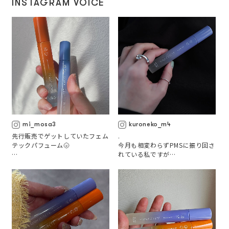
INSTAGRAM VOICE
mi_mosa3
kuroneko_m4
先行販売でゲットしていたフェム
.

テックパフューム🌝

今月も相変わらずPMSに振り回さ
れている私ですが

生理前のイライラにはブルー🩵
そんな時期をポジティブへ変換し
（甘くて華やかなお花の香り）

てくれる

生理中のどんよりにはオレンジ🧡
フレグランスを発見🌙

（温かみのある紅茶の香り）

.

.

手首や首筋、膝の裏なんかにシュ
@sinnpurete

っとすると、心の揺らぎを和らげ
.

てくれる🫧

.
