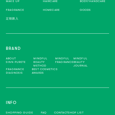
MAKE UP
HAIRCARE
BODY/HANDCARE
FRAGRANCE
HOMECARE
GOODS
定期購入
BRAND
ABOUT
MINDFUL
MINDFUL
MINDFUL
SINN PURETE
BEAUTY
FRAGRANCE
BEAUTY
METHOD
JOURNAL
FRAGRANCE
BEST COSMETICS
DIAGNOSIS
AWARDS
INFO
SHOPPING GUIDE
FAQ
CONTACT
SHOP LIST