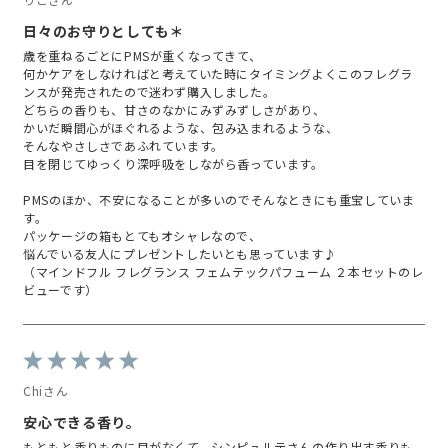
日々のお守りとしても＊
歳を重ねるごとにPMSが重くなってきて、
何かケアをしなければと考えていた時にタイミングよくこのフレグラ
ンスが発売されたので迷わず購入しました。
どちらの香りも、甘さのなかにみずみずしさがあり、
かいだ瞬間心がほぐれるような、包み込まれるような、
そんなやさしさであふれています。
目を閉じてゆっくり深呼吸をしながら香っています。
PMSのほか、不安になることが多いのでそんなときにも重宝していま
す。
パッケージの箱もとてもオシャレなので、
悩んでいる友人にプレゼントしたいとも思っています♪
（マインドフル フレグランス フェムテックパフューム ２本セットのレ
ビューです）
Chiさん
安心できる香り。
もともと香りものに目がなくて、シンピュルテさんの作り出す香りも