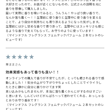
大好きだったので、お店が近くにないものの、公式さんの説明を元に
香りを想像して購入しました。
届いて実際に香りを嗅いでみると、うんうん！やっぱり良い香りで、
なんか落ち着く～！！生理前に使う香りと生理中に使う香りを変える
ことで、より自分の気持ちにも寄り添えるようになった気がします。
生理前には少し甘めな香りで寄り添って、生理中にはスッキリさも感じ
るような香りで支えてもらって。お守りのように使っています！
（マインドフル フレグランス フェムテックパフューム ２本セットのレ
ビューです）
華ままさん
効果実感もあって香りも良い！！
オンラインでの購入で香りが不安でしたが、とっても癒される香りで感
動しました！！気分の上がり下がりやちょっとしたことでイライラし
たときに静かに自分に振りかけてます笑
思い込みかもしれませんが、本当に落ち着くかんじがするのはすごい
と思います。しんどいけどがんばろ～って思わせてくれる、おっしゃる
とおりお守り香水です！
（マインドフル フレグランス フェムテックパフューム ２本セットのレ
ビューです）