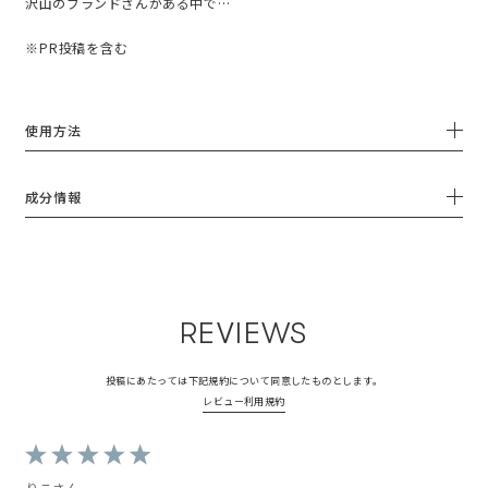
沢山のブランドさんがある中で、
内に籠りがちな気持ちを外に向け
同じ匂いを嗅ぎ続けることが大
.

私のお気に入りを紹介します🕊️

てくれる。

事。

.

※PR投稿を含む
気分を切り替える習慣として脳や
.

@sinnpurete

ブルーの方は、些細なことが気に
体に記憶されるため、 香りによ
.

フェムケアは、専用ソープを使っ
なる時期も、心地よく穏やかに至
る気分の変化を感じ取れやすくな
#sinnpurete #シンピュルテ ##マ
たりしているけど、パフュームは
福の時間を過ごせるようなバニラ
るよう。

インドフルフレグランス #フェム
初めて💗生理中や生理前はPMSの
っぽい香り。

使用方法
テックパフューム #フレグランス 
影響でイライラしたり、心が落ち
香りを使い分けて、心穏やかに過
着かなかったり、悩みはつきも
アロマというよりも香水だからつ
ごしたい✨

の。そんな時に寄り添って、心を
けやすいし、テンション上がる✨

どちらもふんわりと優しい香り
成分情報
ほぐしてくれるアイテム。ベルガ
で、普段に使いやすいと感じてま
モットとレモンで爽やかさと、ジ
#sinnpurete #マインドフルネス 
す🥰

ャスミン、バニラの少し甘くて上
#フレグランス #fragrance 
品な香りがお気に入り🕊️持ち歩く
パッケージも素敵で😍

にもちょうど良いサイズ🙆買い物
気持ちの揺らぎを感じる時にはお
する時に、少しでも参考になれば
守りのように持ち歩いてます💜💛

嬉しいです🥰💗

REVIEWS
#sinnpurete#シンピュルテ

#PR#ロフト展示会#ロフトのコ
#マインドフルフレグランスフェ
スフェス#ロフトコスメ#コスメ#
投稿にあたっては下記規約について同意したものとします。
ムテックパフューム

#マインドフルフレグランス

レビュー利用規約
#フェムテックパフューム
りこさん