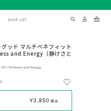
SHOP LIST
※
通
通
¥3,850
¥3,850
い
常
常
つ
税込
税込
グッド マルチベネフィット
で
価
価
も
lness and Energy（静けさと
格
格
解
約
OK。
定
期
Oil / Stillness and Energy
便
プ
ロ
グ
)
ラ
ム
に
つ
い
て
¥3,850
税込