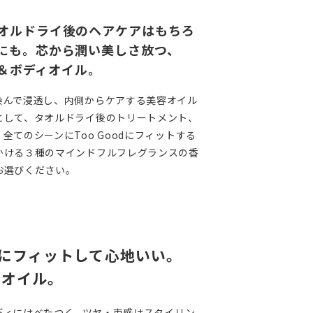
オルドライ後のヘアケアはもちろ
にも。芯から潤い美しさ放つ、
ヘア＆ボディオイル。
染んで浸透し、内側からケアする美容オイル
として、タオルドライ後のトリートメント、
全てのシーンにToo Goodにフィットする
かける３種のマインドフルフレグランスの香
お選びください。
にフィットして心地いい。
”オイル。
ィにはべたつく...ツヤ・束感はスタイリン