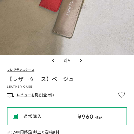
|
3
4
フレグランスケース
※
通
通
い
つ
【レザーケース】ベージュ
常
常
で
価
価
も
LEATHER CASE
格
格
解
約
レビューを見る(全2件)
OK
定
期
便
プ
ロ
¥960
通常購入
グ
税込
ラ
ム
に
つ
※5,500円(税込)以上で送料無料