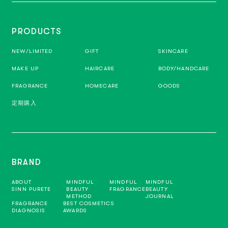
PRODUCTS
NEW/LIMITED
GIFT
SKINCARE
MAKE UP
HAIRCARE
BODY/HANDCARE
FRAGRANCE
HOMECARE
GOODS
定期購入
BRAND
ABOUT
MINDFUL
MINDFUL
MINDFUL
SINN PURETE
BEAUTY
FRAGRANCE
BEAUTY
METHOD
JOURNAL
FRAGRANCE
BEST COSMETICS
DIAGNOSIS
AWARDS