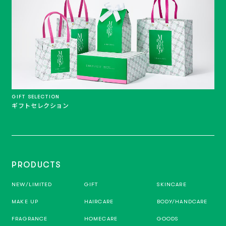
GIFT SELECTION
ギフトセレクション
PRODUCTS
NEW/LIMITED
GIFT
SKINCARE
MAKE UP
HAIRCARE
BODY/HANDCARE
FRAGRANCE
HOMECARE
GOODS