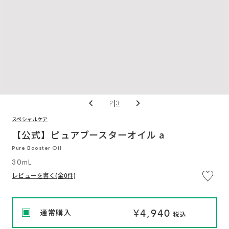
|
3
3
スペシャルケア
※
通
通
い
つ
【公式】ピュアブースターオイル a
常
常
で
価
価
も
Pure Booster Oil
格
格
解
約
30mL
OK
定
期
レビューを書く(全0件)
便
プ
ロ
グ
ラ
¥4,940
ム
通常購入
税込
に
つ