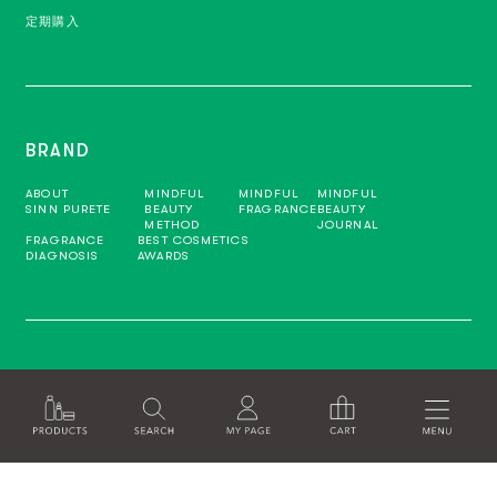
定期購入
BRAND
ABOUT
MINDFUL
MINDFUL
MINDFUL
SINN PURETE
BEAUTY
FRAGRANCE
BEAUTY
METHOD
JOURNAL
FRAGRANCE
BEST COSMETICS
DIAGNOSIS
AWARDS
INFO
SHOPPING GUIDE
FAQ
CONTACT
SHOP LIST
SKIN CARE STEP
RECRUITE