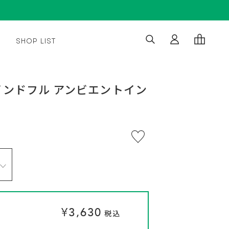
SHOP LIST
※
ンドフル アンビエントイン
通
通
¥3,630
¥3,630
い
常
常
つ
税込
税込
で
価
価
も
格
格
解
約
OK。
定
期
便
プ
ロ
グ
ラ
ム
に
つ
い
¥3,630
て
税込