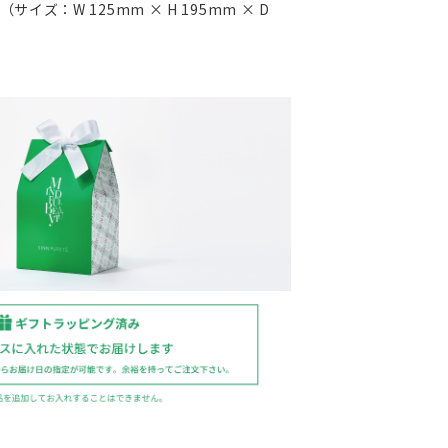
イズ：W 125mm × H 195mm × D