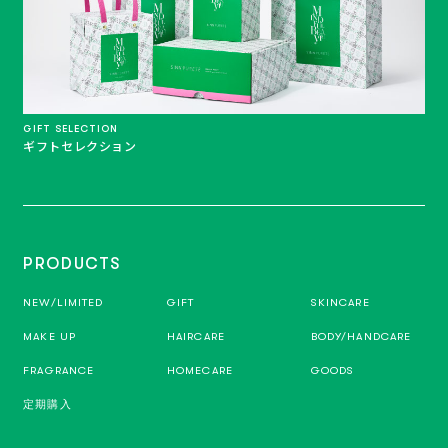
GIFT SELECTION
ギフトセレクション
PRODUCTS
NEW/LIMITED
GIFT
SKINCARE
MAKE UP
HAIRCARE
BODY/HANDCARE
FRAGRANCE
HOMECARE
GOODS
定期購入