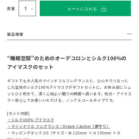
い
て
数量
カートに入れる
製品情報
“睡眠空間”のためのオーデコロンとシルク100％の
アイマスクのセット
ギフトでも大人気のマインドフルフレグランスと、ひんやりつるっと
した生地のシルク100％アイマスクがギフトセットに。お休み前にシュ
ッとひと吹きで、深く心地よい眠りの時間へ誘います。枕元・アイマス
クへ安心してお使いいただける、ノンアルコールタイプです。
[セット内容]
・シルク100％ アイマスク
・マインドフル フレグランス / Dream Catcher（夢守り）
・ラッピングボックスS（サイズ：W 125mm × H 195mm × D