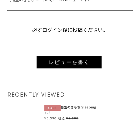
う♡

⁡

マインドフルネスを極めた

深く心地よい眠りの時間のお供に

必ずログイン後に投稿ください。
お休み前やリラックスしたいとき
に

使いやすいノンアルコールタイプ
だから

空間や体に吹き付けて使ってみて
レビューを書く
ね😉

▶︎伊勢丹新宿 B2階

ビューティアポセカリー

にも取り扱いがあるよ☺︎
RECENTLY VIEWED
【ギフト】悟空のきもち Sleeping
SALE
SET
¥5,390
税込
¥6,390