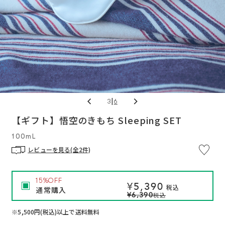
|
3
6
※
【ギフト】悟空のきもち Sleeping SET
通
1
い
つ
常
通
で
100mL
価
も
格
解
レビューを見る(全2件)
約
OK
定
期
便
15%OFF
プ
¥5,390
税込
通常購入
ロ
¥6,390
税込
グ
ラ
ム
※5,500円(税込)以上で送料無料
に
つ