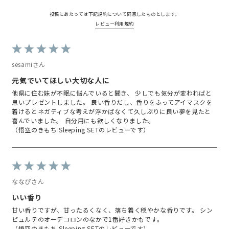
悟空のきもちの

大人を最高に眠らせる魔法と

投稿にあたっては下記規約について同意したものとします。
いわれる知見を融合させた

レビュー利用規約
それはもう良い香りが誕生したよ
♡

sesamiさん
悟空の気持ちって知ってる？

日本一予約が取れない日本初の

元気でいてほしい大切な人に
頭ほぐし専門店

⁡

他県に住む妹が不眠に悩んでいると聞き、 少しでも気分が変わればと
わたしもすごーく前に予約取ろう
思いプレゼントしました。 良い香りだし、香りをふってアイマスクを
として

着けるとネガティブな考えが浮かばなくて久しぶりに良い夢を見たと
諦めた記憶があるよ

喜んでいました。 自分用にも欲しくなりました。
（悟空のきもち Sleeping SETのレビューです）
爽やかさと心地よい重みの

バランスが秀逸の香がより深い

質の睡眠に導いてくれるの

⁡

ななぴさん
悟空のきもちとの共同開発ならで
はの

いい香り
深部から解きほぐされていくよう
甘い香りですが、甘ったるくなく、落ち着く穏やかな香りです。 シン
な

ピュルテのオーデコロンのなかで1番好きかもです。
不思議な無重力感覚が味わえちゃ
（悟空のきもち Sleeping SETのレビューです）