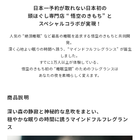
日本一予約が取れない日本初の
頭ほぐし専門店
“ 悟空のきもち” と
スペシャルコラボが実現！
人気の “絶頂睡眠” など最高の睡眠を追求する悟空のきもちと共同開
発。
深く心地よい眠りの時間へ誘う、“マインドフルフレグランス” が誕生
しました。
すでに1万人以上が体験している、
悟空のきもち初の “睡眠空間” のためのフレグランスは
あなたの夜を素晴らしく変えます。
商品説明
深い森の静寂と神秘的な息吹をまとい、
穏やかな眠りの時間に誘うマインドフルフレグラン
ス