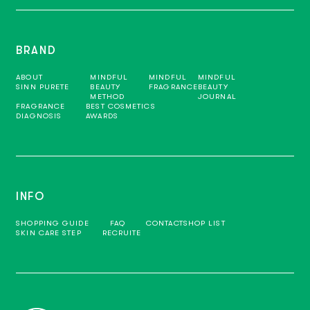
BRAND
ABOUT
MINDFUL
MINDFUL
MINDFUL
SINN PURETE
BEAUTY
FRAGRANCE
BEAUTY
METHOD
JOURNAL
FRAGRANCE
BEST COSMETICS
DIAGNOSIS
AWARDS
INFO
SHOPPING GUIDE
FAQ
CONTACT
SHOP LIST
SKIN CARE STEP
RECRUITE