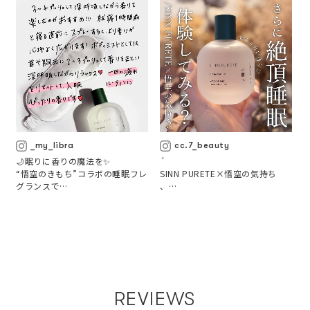
_my_libra
cc.7_beauty
🌙眠りに香りの魔法を✨

´

“悟空のきもち”コラボの睡眠フレ
SINN PURETE×悟空の気持ち

グランスで

、

入眠ルーティンを特別に💤

寝具にシュッとすると心地よくリ
睡眠空間のための香りが誕生🌿

ラックスできて、ムスクやロー
ズ、バニラの香りがふんわり広が
ります🌸

空間や体に吹きかけるだけで

首や胸元に使えばボディミストと
気持ちを切り替える

しても◎
マインドフルフレグランスに

REVIEWS
⁡
